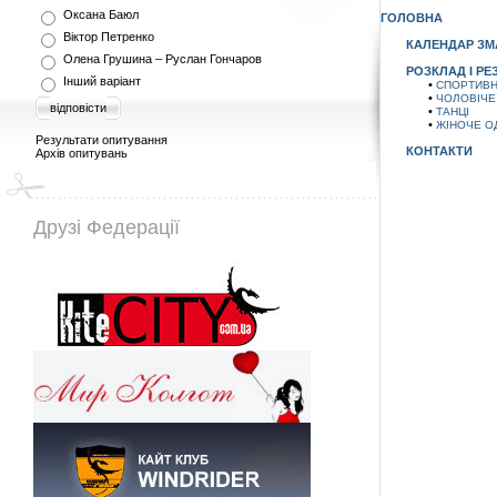
Оксана Баюл
ГОЛОВНА
Віктор Петренко
КАЛЕНДАР ЗМ
Олена Грушина – Руслан Гончаров
РОЗКЛАД І РЕ
Інший варіант
•
СПОРТИВН
•
ЧОЛОВІЧЕ
відповісти
•
ТАНЦІ
•
ЖІНОЧЕ О
Результати опитування
КОНТАКТИ
Архів опитувань
Друзі Федерації